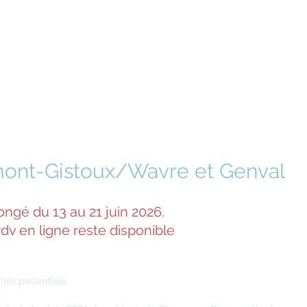
tine Gusbin
pathe
Msc. D.O.
ont-Gistoux/Wavre et Genval
ongé du 13 au 21 juin 2026.
rdv en ligne reste disponible
(e)s patient(e)s,