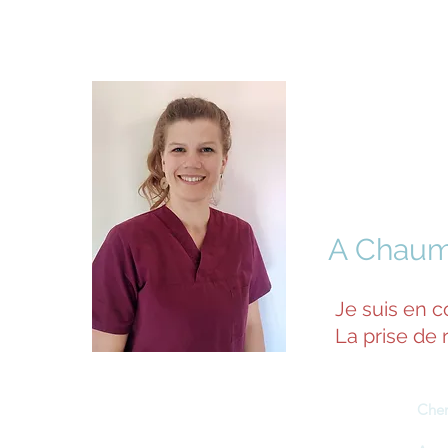
Valen
Ostéo
A Chaum
Je suis en c
La prise de 
Cher