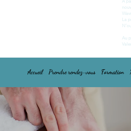
A pa
nou
Wavr
La p
N’ou
Au p
Vale
Accueil
Prendre rendez-vous
Formation