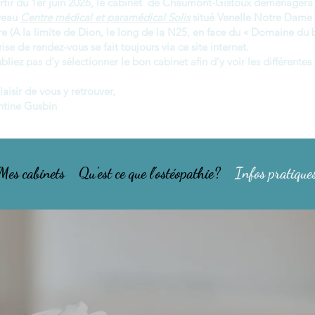
rtir du 1er juin 2026, le cabinet de Chaumont-Gistoux déménagera 
veau
Centre médical et paramédical Solis
situé Venelle Notre Dame
e (A la limite de Dion, le long de la N25, en face du « Domaine du b
rise de rendez-vous se fait toujours via ce site internet.
bliez pas d’y sélectionner le bon cabinet afin d’y voir les différentes 
laisir de vous y retrouver,
ntine Gusbin
Mes cabinets
Qu'est ce que l'ostéopathie?
Infos pratique