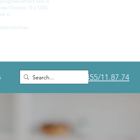
progressivement vers le
 des Champs 1B à 1300
lé »).
disponibilités.
0455/11.87.74
s