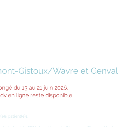
tine Gusbin
pathe
Msc. D.O.
ont-Gistoux/Wavre et Genval
ongé du 13 au 21 juin 2026.
rdv en ligne reste disponible
(e)s patient(e)s,