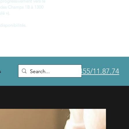
progressivement vers le
 des Champs 1B à 1300
lé »).
disponibilités.
0455/11.87.74
s