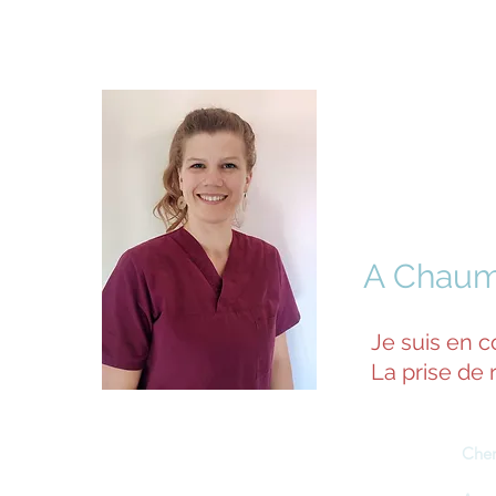
Valen
Ostéo
A Chaum
Je suis en c
La prise de 
Cher