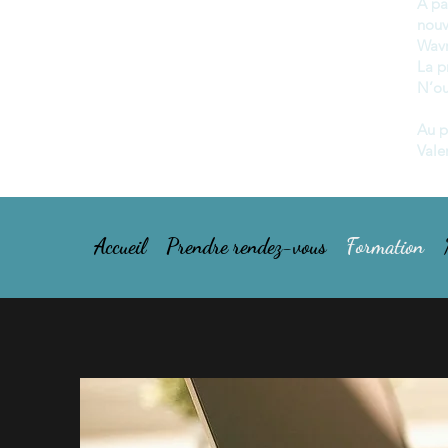
A pa
nou
Wavr
La p
N’ou
Au p
Vale
Accueil
Prendre rendez-vous
Formation