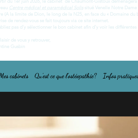
rtir du 1er juin 2026, le cabinet de Chaumont-Gistoux déménagera 
veau
Centre médical et paramédical Solis
situé Venelle Notre Dame
e (A la limite de Dion, le long de la N25, en face du « Domaine du b
rise de rendez-vous se fait toujours via ce site internet.
bliez pas d’y sélectionner le bon cabinet afin d’y voir les différentes 
laisir de vous y retrouver,
ntine Gusbin
Mes cabinets
Qu'est ce que l'ostéopathie?
Infos pratique